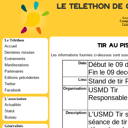
Le Téléthon de 
Asso
Compt
Fait
Le Téléthon
Tir au p
Accueil
Dernières minutes
Les informations fournies ci-dessous sont susc
Evénements
Date:
Début le 09
Manifestations
Fin le 09 de
Partenaires
Editions précédentes
Lieu:
Stand de tir 
Twitter
Organisation:
USMD Tir
Facebook
Responsable
L'association
Actualités
Statut
Description:
L'USMD Tir s
Bureau
séance de tir
Généralités