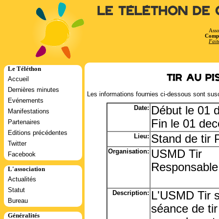
Le Téléthon de 
Asso
Compt
Fait
Le Téléthon
Tir au p
Accueil
Dernières minutes
Les informations fournies ci-dessous sont susc
Evénements
Date:
Début le 01
Manifestations
Fin le 01 de
Partenaires
Editions précédentes
Lieu:
Stand de tir 
Twitter
Organisation:
USMD Tir
Facebook
Responsable
L'association
Actualités
Statut
Description:
L'USMD Tir s
Bureau
séance de tir
Généralités