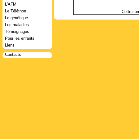
L'AFM
Le Téléthon
Cette som
La génétique
Les maladies
Témoignages
Pour les enfants
Liens
Contacts