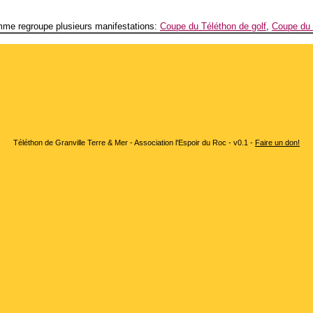
me regroupe plusieurs manifestations:
Coupe du Téléthon de golf
,
Coupe du 
Téléthon de Granville Terre & Mer - Association l'Espoir du Roc - v0.1 -
Faire un don!