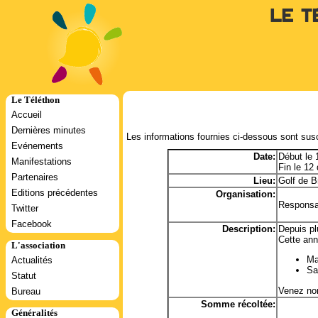
Le T
Le Téléthon
Accueil
Dernières minutes
Les informations fournies ci-dessous sont susc
Evénements
Date:
Début le
Manifestations
Fin le 1
Partenaires
Lieu:
Golf de B
Editions précédentes
Organisation:
Responsa
Twitter
Facebook
Description:
Depuis pl
Cette an
L'association
Ma
Actualités
Sa
Statut
Venez no
Bureau
Somme récoltée:
Généralités