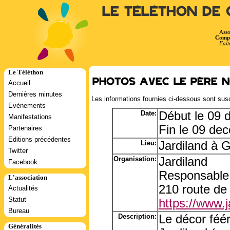
Le Téléthon de 
Asso
Compt
Fait
Le Téléthon
Photos avec le père N
Accueil
Dernières minutes
Les informations fournies ci-dessous sont susc
Evénements
Date:
Début le 09
Manifestations
Fin le 09 de
Partenaires
Editions précédentes
Lieu:
Jardiland à G
Twitter
Organisation:
Jardiland
Facebook
Responsable:
L'association
210 route de
Actualités
Statut
https://www.
Bureau
Description:
Le décor féé
Généralités