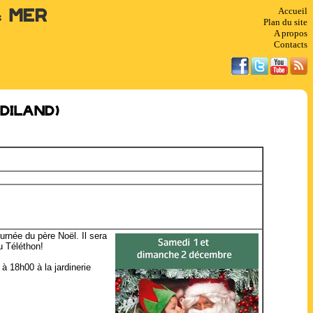
Accueil
& Mer
Plan du site
A propos
Contacts
diland)
urnée du père Noël. Il sera
u Téléthon!
 18h00 à la jardinerie