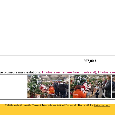
927,00 €
e plusieurs manifestations:
Photos avec le père Noël (Jardiland)
,
Photos avec
Téléthon de Granville Terre & Mer - Association l'Espoir du Roc - v0.1 -
Faire un don!