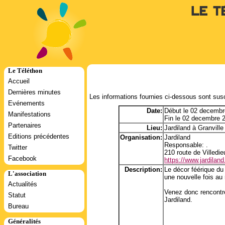
Le T
Le Téléthon
Accueil
Dernières minutes
Les informations fournies ci-dessous sont susc
Evénements
Date:
Début le 02 decembr
Manifestations
Fin le 02 decembre 
Partenaires
Lieu:
Jardiland à Granville
Editions précédentes
Organisation:
Jardiland
Responsable: .
Twitter
210 route de Villedi
Facebook
https://www.jardila
Description:
Le décor féérique du
L'association
une nouvelle fois au
Actualités
Venez donc rencontre
Statut
Jardiland.
Bureau
Généralités