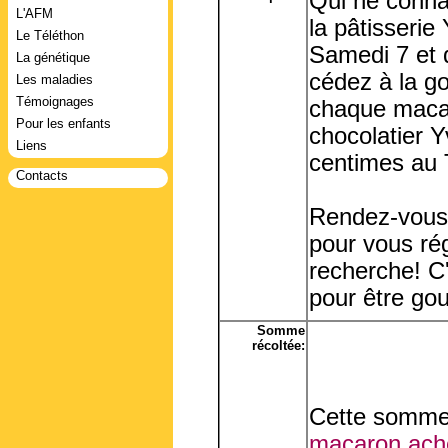
Qui ne conna
L'AFM
la pâtisserie
Le Téléthon
Samedi 7 et
La génétique
cédez à la g
Les maladies
Témoignages
chaque macar
Pour les enfants
chocolatier Y
Liens
centimes au 
Contacts
Rendez-vous 
pour vous rég
recherche! C'
pour être go
Somme
récoltée:
Cette somme 
macaron ache