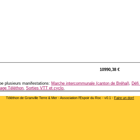
10990,38 €
e plusieurs manifestations:
Marche intercommunale (canton de Bréhal)
,
Défi
lage Téléthon
,
Sorties VTT et cyclo
,
Téléthon de Granville Terre & Mer - Association l'Espoir du Roc - v0.1 -
Faire un don!