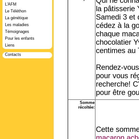
Qui ne conna
L'AFM
la pâtisserie
Le Téléthon
Samedi 3 et
La génétique
cédez à la g
Les maladies
Témoignages
chaque macar
Pour les enfants
chocolatier Y
Liens
centimes au 
Contacts
Rendez-vous 
pour vous rég
recherche! C'
pour être go
Somme
récoltée:
Cette somme 
macaron ache