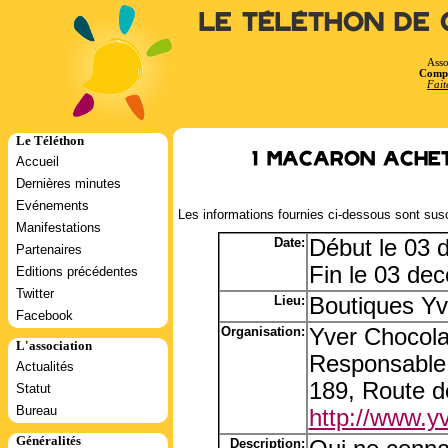
Le Téléthon de 
Asso
Compt
Fait
Le Téléthon
1 macaron achet
Accueil
Dernières minutes
Evénements
Les informations fournies ci-dessous sont susc
Manifestations
Date:
Début le 03
Partenaires
Fin le 03 de
Editions précédentes
Twitter
Lieu:
Boutiques Yv
Facebook
Organisation:
Yver Chocola
L'association
Responsable:
Actualités
189, Route de
Statut
Bureau
http://www.y
Généralités
Description: