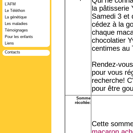
Qui ne conna
L'AFM
la pâtisserie
Le Téléthon
Samedi 3 et
La génétique
cédez à la g
Les maladies
Témoignages
chaque macar
Pour les enfants
chocolatier Y
Liens
centimes au 
Contacts
Rendez-vous 
pour vous rég
recherche! C'
pour être go
Somme
récoltée:
Cette somme 
macaron ache