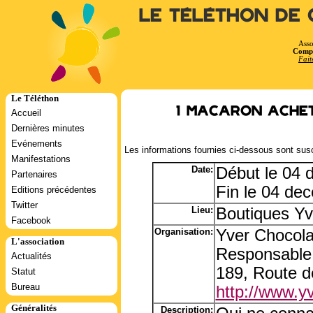
Le Téléthon de 
Asso
Compt
Fait
Le Téléthon
1 macaron achet
Accueil
Dernières minutes
Evénements
Les informations fournies ci-dessous sont susc
Manifestations
Date:
Début le 04
Partenaires
Fin le 04 de
Editions précédentes
Twitter
Lieu:
Boutiques Yv
Facebook
Organisation:
Yver Chocola
L'association
Responsable:
Actualités
189, Route de
Statut
Bureau
http://www.y
Généralités
Description: