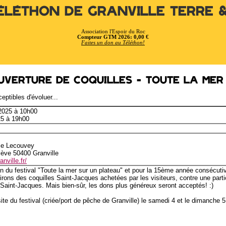
éléthon de Granville Terre 
Association l'Espoir du Roc
Compteur GTM 2026: 0,00 €
Faites un don au Téléthon!
uverture de coquilles - Toute la mer
eptibles d'évoluer...
 2025 à 10h00
25 à 19h00
ce Lecouvey
iève 50400 Granville
nville.fr/
on du festival "Toute la mer sur un plateau" et pour la 15ème année consécutiv
irons des coquilles Saint-Jacques achetées par les visiteurs, contre une part
 Saint-Jacques. Mais bien-sûr, les dons plus généreux seront acceptés! :)
te du festival (criée/port de pêche de Granville) le samedi 4 et le dimanche 