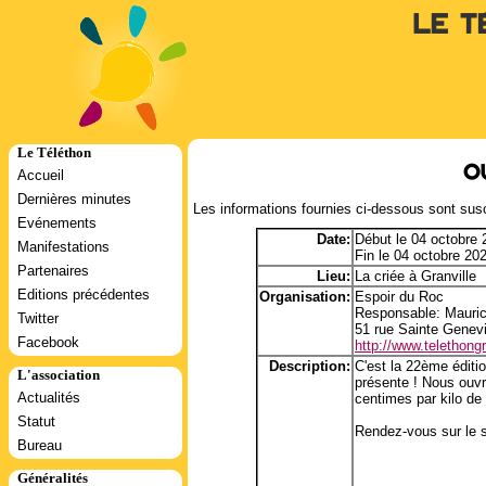
Le T
Le Téléthon
O
Accueil
Dernières minutes
Les informations fournies ci-dessous sont susc
Evénements
Date:
Début le 04 octobre
Manifestations
Fin le 04 octobre 20
Partenaires
Lieu:
La criée à Granville
Editions précédentes
Organisation:
Espoir du Roc
Responsable: Mauri
Twitter
51 rue Sainte Genev
Facebook
http://www.telethongra
Description:
C'est la 22ème éditi
L'association
présente ! Nous ouvr
Actualités
centimes par kilo de
Statut
Rendez-vous sur le si
Bureau
Généralités