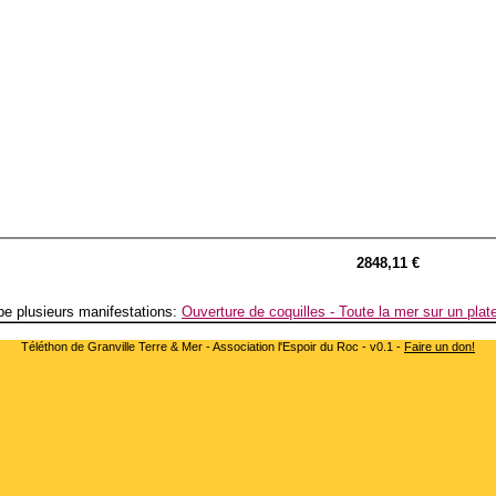
2848,11 €
e plusieurs manifestations:
Ouverture de coquilles - Toute la mer sur un plat
Téléthon de Granville Terre & Mer - Association l'Espoir du Roc - v0.1 -
Faire un don!