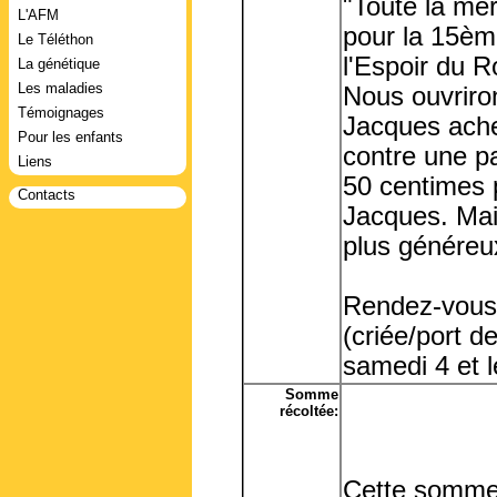
"Toute la mer
L'AFM
pour la 15èm
Le Téléthon
l'Espoir du R
La génétique
Les maladies
Nous ouvriron
Témoignages
Jacques achet
Pour les enfants
contre une pa
Liens
50 centimes p
Contacts
Jacques. Mai
plus généreux
Rendez-vous s
(criée/port d
samedi 4 et 
Somme
récoltée:
Cette somme 