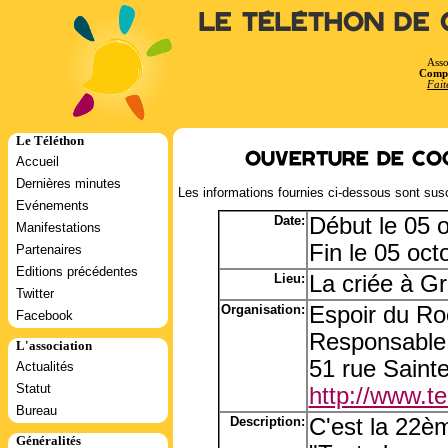
Le Téléthon de 
Asso
Compt
Fait
Le Téléthon
Ouverture de coq
Accueil
Dernières minutes
Les informations fournies ci-dessous sont susc
Evénements
Date:
Début le 05 
Manifestations
Fin le 05 oc
Partenaires
Editions précédentes
Lieu:
La criée à Gr
Twitter
Organisation:
Espoir du Ro
Facebook
Responsable
L'association
51 rue Saint
Actualités
Statut
http://www.tel
Bureau
Description:
C'est la 22èm
Généralités