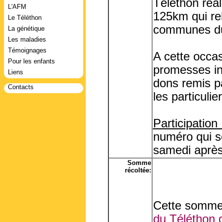
Téléthon réa
L'AFM
125km qui rel
Le Téléthon
communes du
La génétique
Les maladies
Témoignages
A cette occas
Pour les enfants
promesses ins
Liens
dons remis pa
Contacts
les particulie
Participation 
numéro qui se
samedi après-
Somme
récoltée:
Cette somme 
du Téléthon d