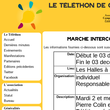
Le Téléthon de 
Asso
Compt
Fait
Le Téléthon
Marche interc
Accueil
Dernières minutes
Les informations fournies ci-dessous sont susc
Evénements
Date:
Début le 03
Manifestations
Fin le 03 de
Partenaires
Editions précédentes
Lieu:
Les Halles à
Twitter
Organisation:
individuel
Facebook
Responsable:
L'association
Actualités
Statut
Description:
Mardi 2 et m
Bureau
Pierre Colin 
Généralités