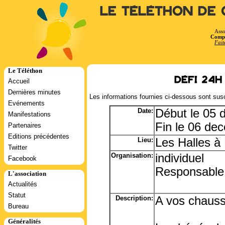
Le Téléthon de 
Asso
Compt
Fait
Le Téléthon
Défi 24h
Accueil
Dernières minutes
Les informations fournies ci-dessous sont susc
Evénements
Date:
Début le 05
Manifestations
Fin le 06 de
Partenaires
Editions précédentes
Lieu:
Les Halles à
Twitter
Organisation:
individuel
Facebook
Responsable:
L'association
Actualités
Statut
Description:
A vos chauss
Bureau
Généralités