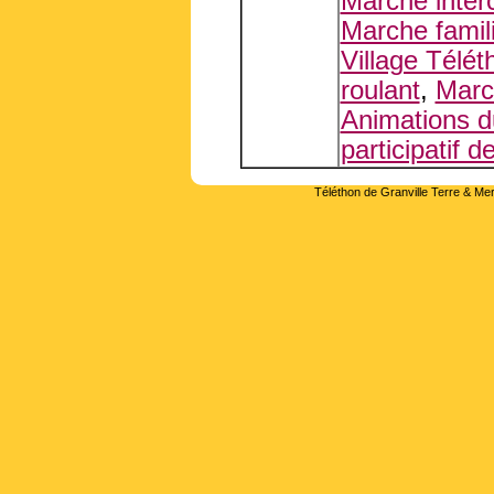
Marche inter
Marche famil
Village Télét
roulant
,
Marc
Animations d
participatif 
Téléthon de Granville Terre & Mer