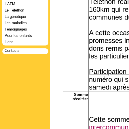
Téléthon réa
L'AFM
160km qui rel
Le Téléthon
communes du
La génétique
Les maladies
Témoignages
A cette occas
Pour les enfants
promesses ins
Liens
dons remis pa
Contacts
les particulie
Participation 
numéro qui se
samedi après-
Somme
récoltée:
Cette somme 
intercommuna