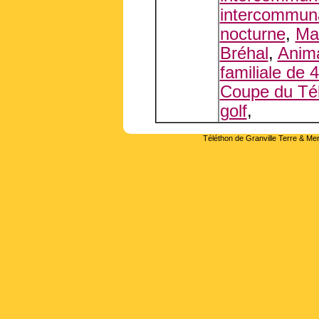
intercommuna
nocturne
,
Ma
Bréhal
,
Anima
familiale de 
Coupe du Tél
golf
,
Téléthon de Granville Terre & Mer