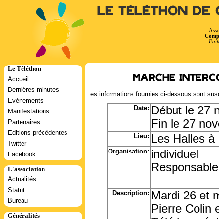
Le Téléthon de 
Asso
Compt
Fait
Le Téléthon
Marche interc
Accueil
Dernières minutes
Les informations fournies ci-dessous sont susc
Evénements
Date:
Début le 27
Manifestations
Fin le 27 no
Partenaires
Editions précédentes
Lieu:
Les Halles à
Twitter
Organisation:
individuel
Facebook
Responsable:
L'association
Actualités
Statut
Description:
Mardi 26 et 
Bureau
Pierre Colin 
Généralités