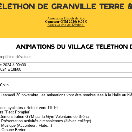
éléthon de Granville Terre 
Association l'Espoir du Roc
Compteur GTM 2026: 0,00 €
Faites un don au Téléthon!
Animations du village Téléthon 
eptibles d'évoluer...
e 2024 à 09h00
2024 à 18h00
Colin
u samedi 30 novembre, les animations vont être nombreuses à la Halle au blé
 des cyclistes / Retour vers 11h10
rs "Petit Pompier"
Démonstration GYM par la Gym Volontaire de Bréhal
 Présentation activités circassiennes (élèves collège)
 Musique (Accordéon, Flûte...)
: Groupe Breton