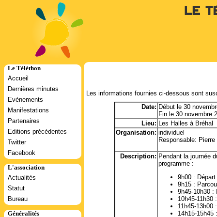
Le T
Le Téléthon
Accueil
Dernières minutes
Les informations fournies ci-dessous sont susc
Evénements
Date:
Début le 30 novembr
Manifestations
Fin le 30 novembre 
Partenaires
Lieu:
Les Halles à Bréhal
Editions précédentes
Organisation:
individuel
Responsable: Pierre 
Twitter
Facebook
Description:
Pendant la journée d
programme :
L'association
9h00 : Départ
Actualités
9h15 : Parcou
Statut
9h45-10h30 : 
Bureau
10h45-11h30 :
11h45-13h00 :
Généralités
14h15-15h45 