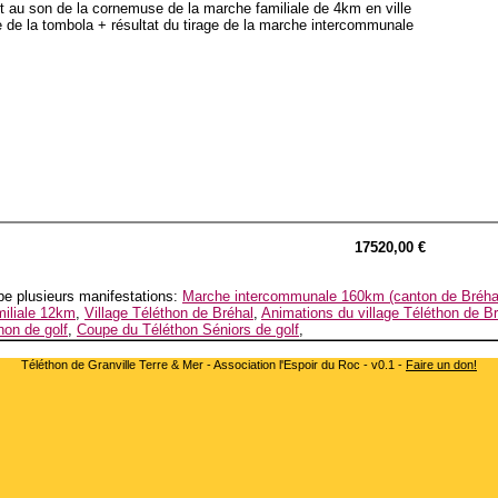
t au son de la cornemuse de la marche familiale de 4km en ville
e de la tombola + résultat du tirage de la marche intercommunale
17520,00 €
e plusieurs manifestations:
Marche intercommunale 160km (canton de Bréha
iliale 12km
,
Village Téléthon de Bréhal
,
Animations du village Téléthon de B
hon de golf
,
Coupe du Téléthon Séniors de golf
,
Téléthon de Granville Terre & Mer - Association l'Espoir du Roc - v0.1 -
Faire un don!