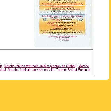
l)
,
Marche intercommunale 160km (canton de Bréhal)
,
Marche
réhal
,
Marche familiale de 4km en ville
,
Tournoi Bréhal Echec et