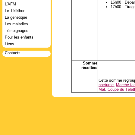
16h00 : Dépar
L'AFM
17h00 : Tirag
Le Téléthon
La génétique
Les maladies
Témoignages
Pour les enfants
Liens
Contacts
Somme
récoltée:
Cette somme regroup
nocturne
,
Marche fam
Mat
,
Coupe du Télét