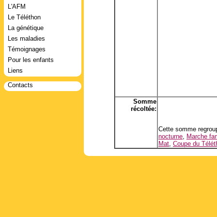
L'AFM
Le Téléthon
La génétique
Les maladies
Témoignages
Pour les enfants
Liens
Contacts
Somme
récoltée:
Cette somme regroup
nocturne
,
Marche fam
Mat
,
Coupe du Télét