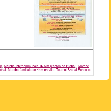
l)
,
Marche intercommunale 160km (canton de Bréhal)
,
Marche
réhal
,
Marche familiale de 4km en ville
,
Tournoi Bréhal Echec et