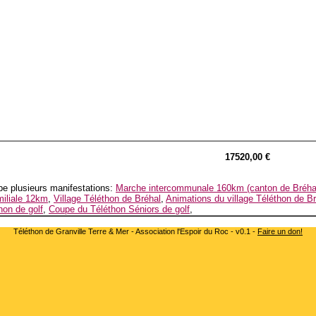
17520,00 €
e plusieurs manifestations:
Marche intercommunale 160km (canton de Bréha
iliale 12km
,
Village Téléthon de Bréhal
,
Animations du village Téléthon de B
hon de golf
,
Coupe du Téléthon Séniors de golf
,
Téléthon de Granville Terre & Mer - Association l'Espoir du Roc - v0.1 -
Faire un don!