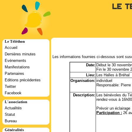
Le T
Le Téléthon
Accueil
Dernières minutes
Les informations fournies ci-dessous sont susc
Evénements
Date:
Début le 30 novembr
Manifestations
Fin le 30 novembre 
Partenaires
Lieu:
Les Halles à Bréhal
Editions précédentes
Organisation:
individuel
Responsable: Pierre 
Twitter
Facebook
Description:
Les bénévoles du Tél
rendez-vous à 16h00,
L'association
Actualités
Prévoir un éclairage
Participation :
2€ av
Statut
Bureau
Généralités